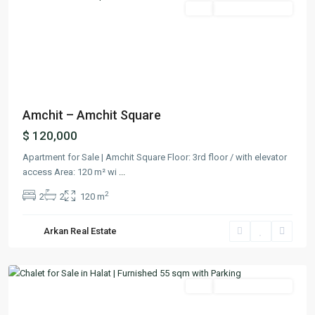
Featured
Buy
Ready To Move In
Previous
Next
Amchit – Amchit Square
$ 120,000
Apartment for Sale | Amchit Square Floor: 3rd floor / with elevator
access Area: 120 m² wi
...
2
2
2
120 m
Halat
,
Arkan Real Estate
Jbeil
,
Matn
Featured
Buy
Ready To Move In