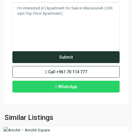
Call
+961 70 114 777
WhatsApp
Amchit
,
Similar Listings
Jbeil