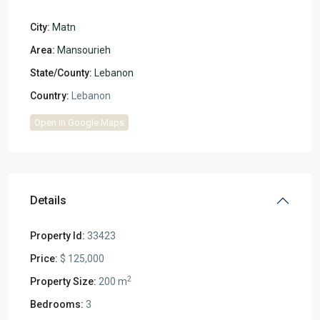
City:
Matn
Area:
Mansourieh
State/County:
Lebanon
Country:
Lebanon
Open In Google Maps
Details
Property Id:
33423
Price:
$ 125,000
2
Property Size:
200 m
Bedrooms:
3