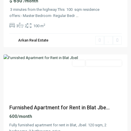
$ 650
/month
3 minutes from the highway This 100 sqm residence
offers:- Master Bedroom- Regular Bedr
...
2
3
2
100 m
Arkan Real Estate
Blat
,
Jbeil
Featured
Rent
Under Construction
Previous
Next
Furnished Apartment for Rent in Blat Jbe...
600/month
Fully furnished apartment for rent in Blat, Jbeil. 120 sqm, 2