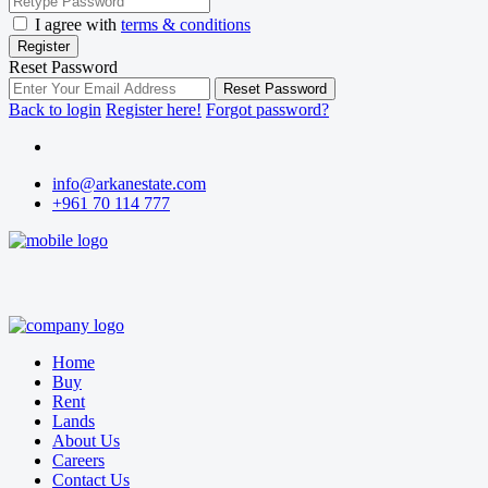
I agree with
terms & conditions
Register
Reset Password
Reset Password
Back to login
Register here!
Forgot password?
info@arkanestate.com
+961 70 114 777
Home
Buy
Rent
Lands
About Us
Careers
Contact Us