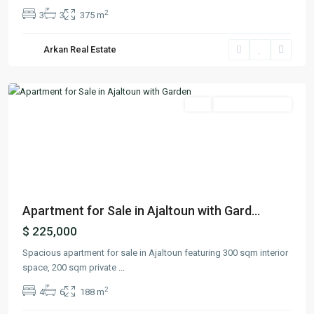
2
3
3
375 m
Arkan Real Estate
Ajaltoun
,
Keserwan
Featured
Buy
Ready To Move In
Previous
Next
Apartment for Sale in Ajaltoun with Gard...
$ 225,000
Spacious apartment for sale in Ajaltoun featuring 300 sqm interior
space, 200 sqm private
...
2
4
6
188 m