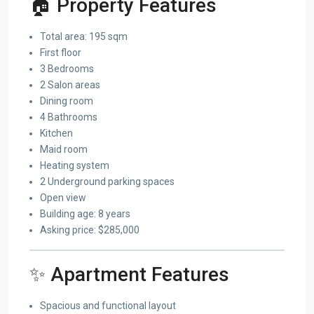
🏠 Property Features
Total area: 195 sqm
First floor
3 Bedrooms
2 Salon areas
Dining room
4 Bathrooms
Kitchen
Maid room
Heating system
2 Underground parking spaces
Open view
Building age: 8 years
Asking price: $285,000
✨ Apartment Features
Spacious and functional layout