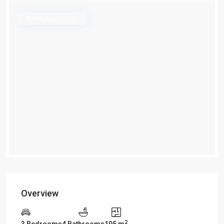
Ready to move in
Overview
2
3 Bedrooms
4 Bathrooms
195 m