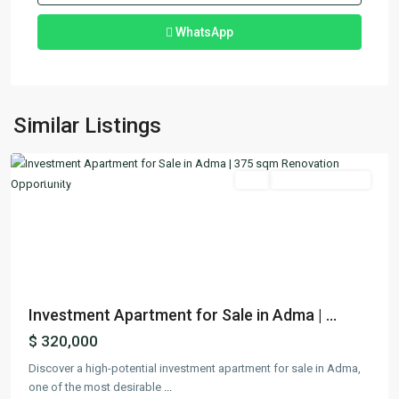
WhatsApp
Adma
,
Similar Listings
Keserwan
Featured
Buy
Ready To Move In
Previous
Next
Investment Apartment for Sale in Adma | ...
$ 320,000
Discover a high-potential investment apartment for sale in Adma,
one of the most desirable
...