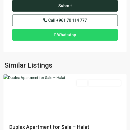
Call
+961 70 114 777
WhatsApp
Halat
,
Similar Listings
Jbeil
Featured
Buy
Ready To Move In
Previous
Next
Duplex Apartment for Sale – Halat