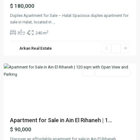
$ 180,000
Duplex Apartment for Sale – Halat Spacious duplex apartment for
sale in Halat, located in
...
2
3
4
240 m
Ain
El
Arkan Real Estate
Rihaneh
,
Keserwan
Featured
Buy
Ready To Move In
Previous
Next
Apartment for Sale in Ain El Rihaneh | 1...
$ 90,000
Discover an affordable apartment for sale in Ain El Rihaneh,