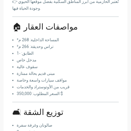
👉 تُعتبر الحازمية من أبرز المناطق السكنية بفضل موقعها الحيوي
وجودة الحياة فيها.
🏠 مواصفات العقار
المساحة الداخلية: 268 م²
تراس وحديقة: 266 م²
الطابق: -1
مدخل خاص
سقوف عالية
مبنى قديم بحالة ممتازة
مواقف سيارات واسعة وخاصة
قريب من الأوتوستراد والخدمات
السعر المطلوب: 350,000 $
🛋 توزيع الشقة
صالونان وغرفة سفرة