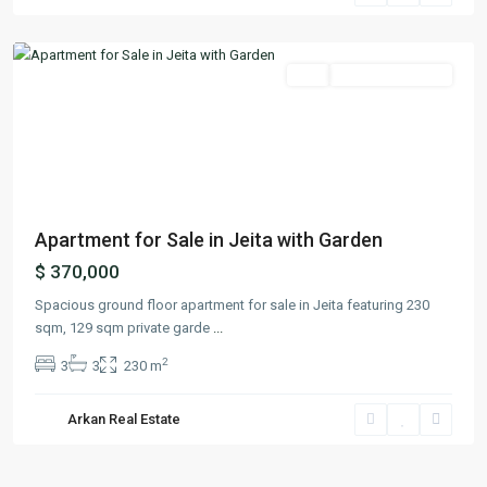
Keserwan
Featured
Buy
Ready To Move In
Previous
Next
Apartment for Sale in Jeita with Garden
$ 370,000
Spacious ground floor apartment for sale in Jeita featuring 230
sqm, 129 sqm private garde
...
2
3
3
230 m
Arkan Real Estate