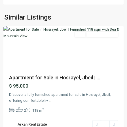
Hosrayel
,
Similar Listings
Jbeil
Featured
Buy
Ready To Move In
Previous
Next
Apartment for Sale in Hosrayel, Jbeil | ...
$ 95,000
Discover a fully furnished apartment for sale in Hosrayel, Jbeil,
offering comfortable liv
...
2
2
2
118 m
Arkan Real Estate
Jeita
,