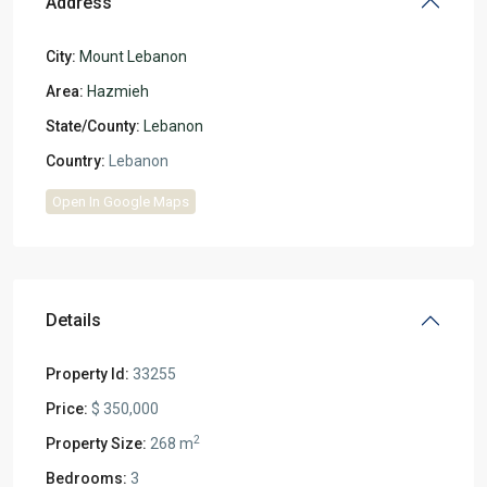
Address
City:
Mount Lebanon
Area:
Hazmieh
State/County:
Lebanon
Country:
Lebanon
Open In Google Maps
Details
Property Id:
33255
Price:
$ 350,000
2
Property Size:
268 m
Bedrooms:
3