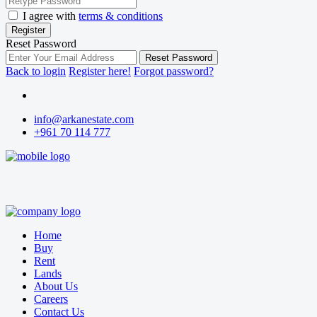
I agree with
terms & conditions
Register
Reset Password
Reset Password
Back to login
Register here!
Forgot password?
info@arkanestate.com
+961 70 114 777
Home
Buy
Rent
Lands
About Us
Careers
Contact Us