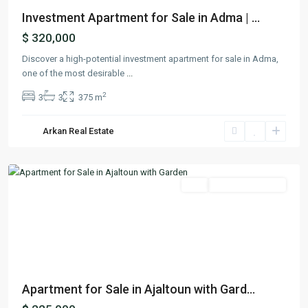
Investment Apartment for Sale in Adma | ...
$ 320,000
Discover a high-potential investment apartment for sale in Adma,
one of the most desirable
...
2
3
3
375 m
Arkan Real Estate
Ajaltoun
,
Keserwan
Featured
Buy
Ready To Move In
Previous
Next
Apartment for Sale in Ajaltoun with Gard...