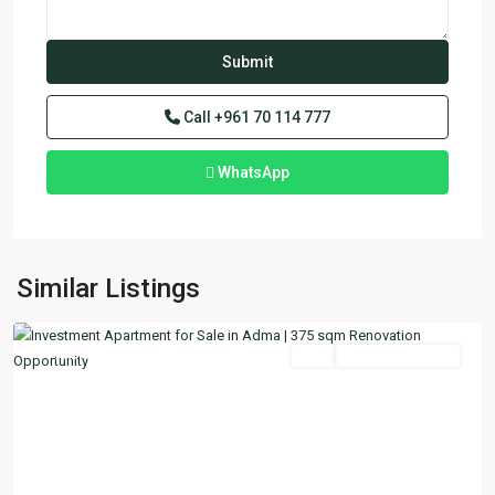
Call
+961 70 114 777
WhatsApp
Adma
,
Similar Listings
Keserwan
Featured
Buy
Ready To Move In
Previous
Next