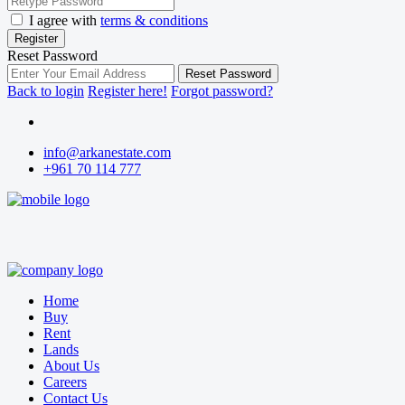
I agree with
terms & conditions
Register
Reset Password
Reset Password
Back to login
Register here!
Forgot password?
info@arkanestate.com
+961 70 114 777
Home
Buy
Rent
Lands
About Us
Careers
Contact Us