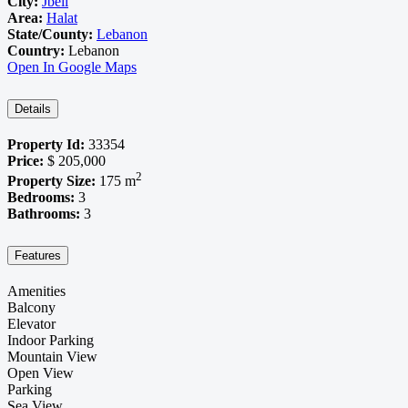
City:
Jbeil
Area:
Halat
State/County:
Lebanon
Country:
Lebanon
Open In Google Maps
Details
Property Id:
33354
Price:
$ 205,000
2
Property Size:
175 m
Bedrooms:
3
Bathrooms:
3
Features
Amenities
Balcony
Elevator
Indoor Parking
Mountain View
Open View
Parking
Sea View